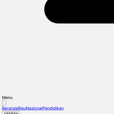
Menu
Beranda
Riau
Nasional
Pendidikan
DAERAH