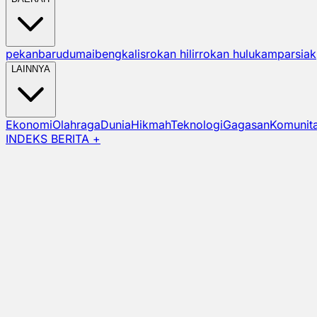
pekanbaru
dumai
bengkalis
rokan hilir
rokan hulu
kampar
siak
LAINNYA
Ekonomi
Olahraga
Dunia
Hikmah
Teknologi
Gagasan
Komunit
INDEKS BERITA +