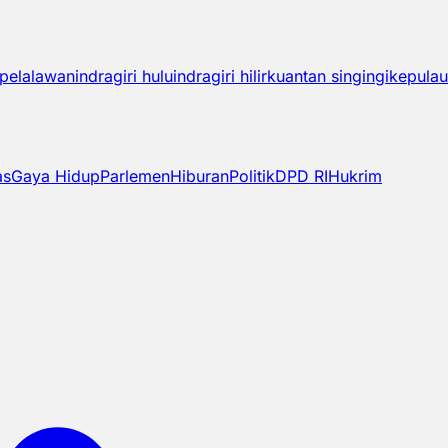
pelalawan
indragiri hulu
indragiri hilir
kuantan singingi
kepulau
as
Gaya Hidup
Parlemen
Hiburan
Politik
DPD RI
Hukrim