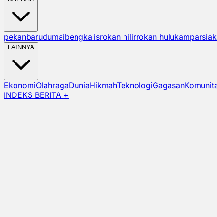
pekanbaru
dumai
bengkalis
rokan hilir
rokan hulu
kampar
siak
LAINNYA
Ekonomi
Olahraga
Dunia
Hikmah
Teknologi
Gagasan
Komunit
INDEKS BERITA +