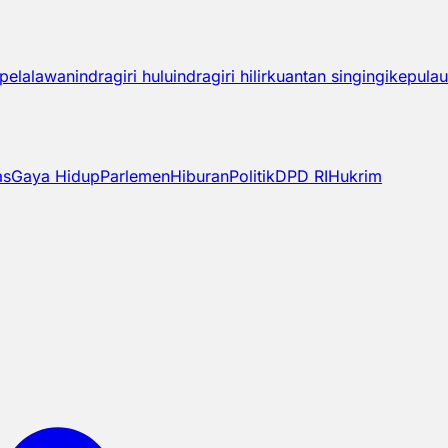
pelalawan
indragiri hulu
indragiri hilir
kuantan singingi
kepulau
as
Gaya Hidup
Parlemen
Hiburan
Politik
DPD RI
Hukrim