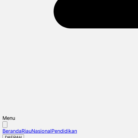
Menu
Beranda
Riau
Nasional
Pendidikan
DAERAH