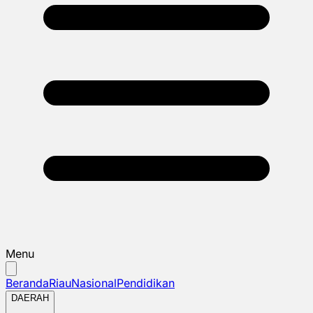
Menu
Beranda
Riau
Nasional
Pendidikan
DAERAH