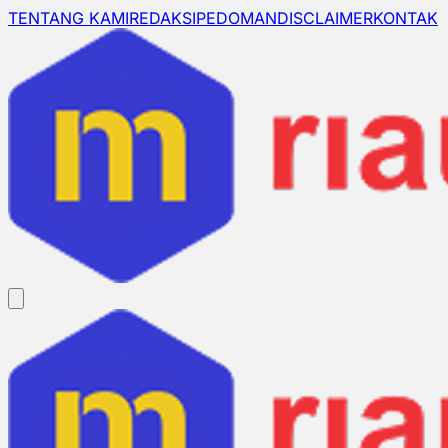
TENTANG KAMI
REDAKSI
PEDOMAN
DISCLAIMER
KONTAK