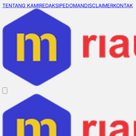
TENTANG KAMI
REDAKSI
PEDOMAN
DISCLAIMER
KONTAK