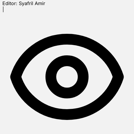
Editor:
Syafril Amir
|