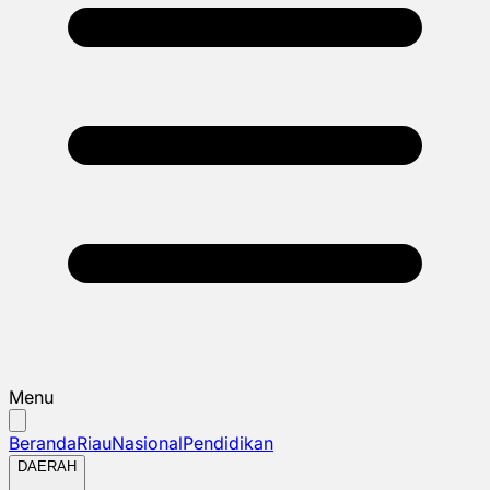
Menu
Beranda
Riau
Nasional
Pendidikan
DAERAH