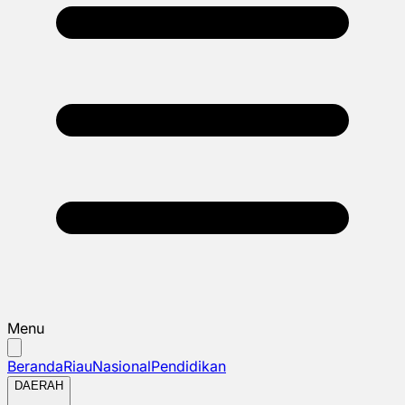
Menu
Beranda
Riau
Nasional
Pendidikan
DAERAH