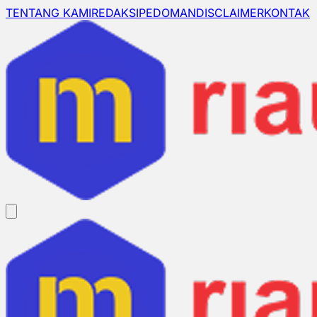
TENTANG KAMI
REDAKSI
PEDOMAN
DISCLAIMER
KONTAK