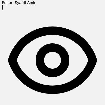
Editor:
Syafril Amir
|