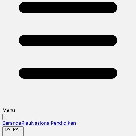
Menu
Beranda
Riau
Nasional
Pendidikan
DAERAH