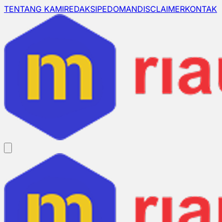
TENTANG KAMI
REDAKSI
PEDOMAN
DISCLAIMER
KONTAK