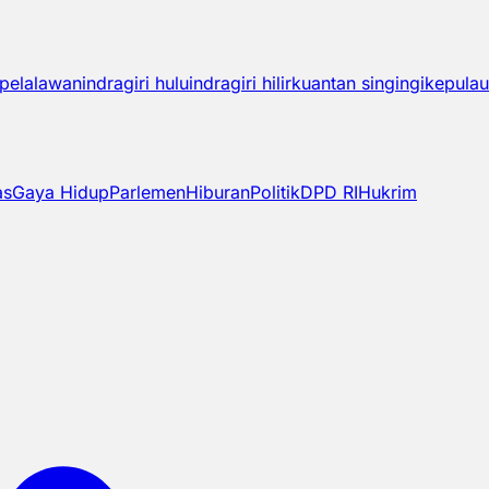
pelalawan
indragiri hulu
indragiri hilir
kuantan singingi
kepulau
as
Gaya Hidup
Parlemen
Hiburan
Politik
DPD RI
Hukrim