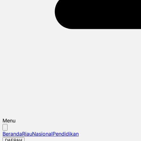
Menu
Beranda
Riau
Nasional
Pendidikan
DAERAH