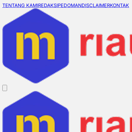
TENTANG KAMI
REDAKSI
PEDOMAN
DISCLAIMER
KONTAK