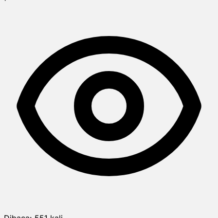
Dibaca:
551
kali