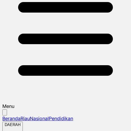
Menu
Beranda
Riau
Nasional
Pendidikan
DAERAH