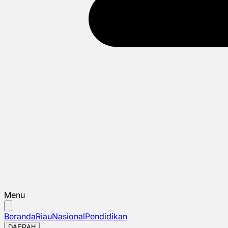
Menu
Beranda
Riau
Nasional
Pendidikan
DAERAH