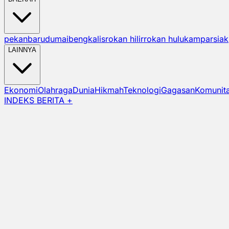
pekanbaru
dumai
bengkalis
rokan hilir
rokan hulu
kampar
siak
LAINNYA
Ekonomi
Olahraga
Dunia
Hikmah
Teknologi
Gagasan
Komunit
INDEKS BERITA +