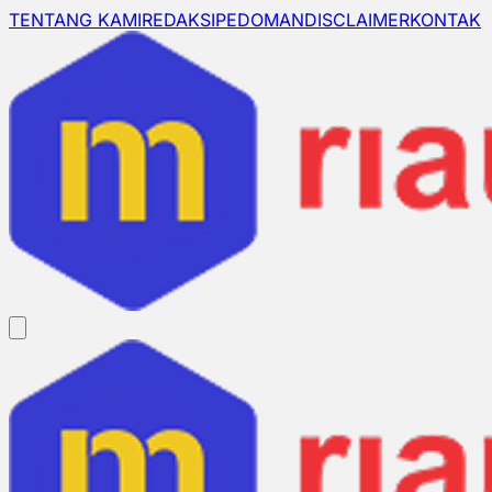
TENTANG KAMI
REDAKSI
PEDOMAN
DISCLAIMER
KONTAK