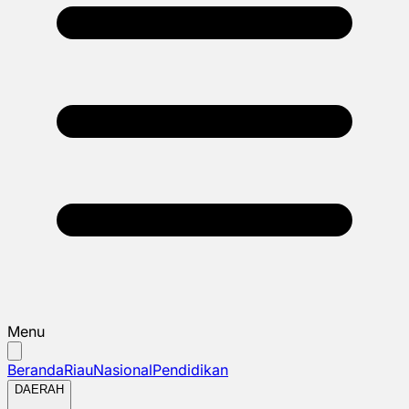
Menu
Beranda
Riau
Nasional
Pendidikan
DAERAH