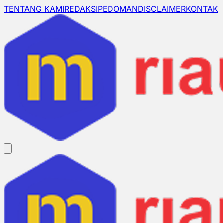
TENTANG KAMI
REDAKSI
PEDOMAN
DISCLAIMER
KONTAK