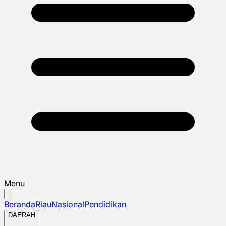
Menu
Beranda
Riau
Nasional
Pendidikan
DAERAH