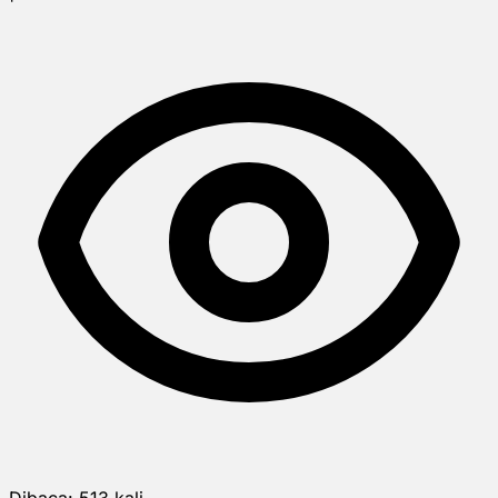
Dibaca:
513
kali