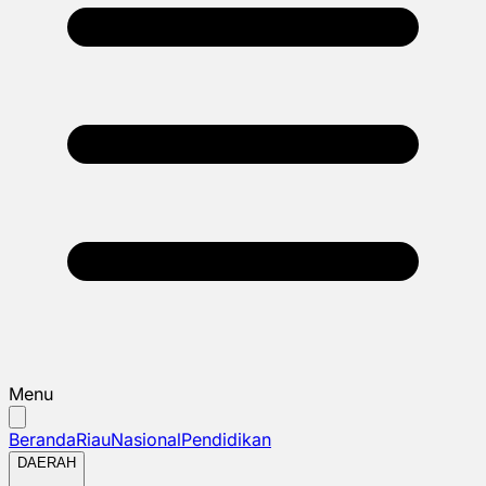
Menu
Beranda
Riau
Nasional
Pendidikan
DAERAH