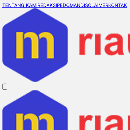
TENTANG KAMI
REDAKSI
PEDOMAN
DISCLAIMER
KONTAK