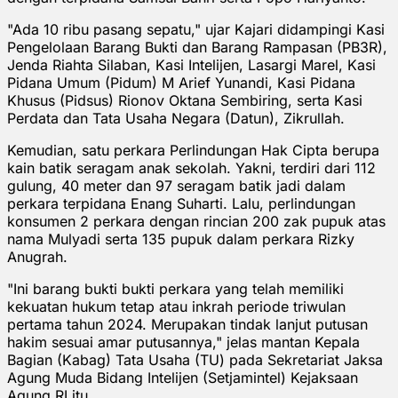
"Ada 10 ribu pasang sepatu," ujar Kajari didampingi Kasi
Pengelolaan Barang Bukti dan Barang Rampasan (PB3R),
Jenda Riahta Silaban, Kasi Intelijen, Lasargi Marel, Kasi
Pidana Umum (Pidum) M Arief Yunandi, Kasi Pidana
Khusus (Pidsus) Rionov Oktana Sembiring, serta Kasi
Perdata dan Tata Usaha Negara (Datun), Zikrullah.
Kemudian, satu perkara Perlindungan Hak Cipta berupa
kain batik seragam anak sekolah. Yakni, terdiri dari 112
gulung, 40 meter dan 97 seragam batik jadi dalam
perkara terpidana Enang Suharti. Lalu, perlindungan
konsumen 2 perkara dengan rincian 200 zak pupuk atas
nama Mulyadi serta 135 pupuk dalam perkara Rizky
Anugrah.
"Ini barang bukti bukti perkara yang telah memiliki
kekuatan hukum tetap atau inkrah periode triwulan
pertama tahun 2024. Merupakan tindak lanjut putusan
hakim sesuai amar putusannya," jelas mantan Kepala
Bagian (Kabag) Tata Usaha (TU) pada Sekretariat Jaksa
Agung Muda Bidang Intelijen (Setjamintel) Kejaksaan
Agung RI itu.