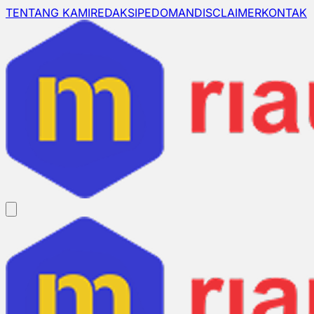
TENTANG KAMI
REDAKSI
PEDOMAN
DISCLAIMER
KONTAK