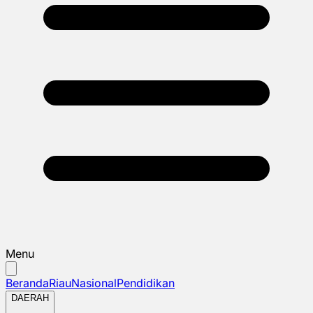
Menu
Beranda
Riau
Nasional
Pendidikan
DAERAH