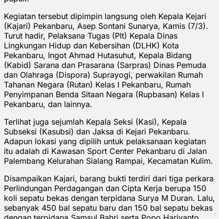
Kegiatan tersebut dipimpin langsung oleh Kepala Kejari
(Kajari) Pekanbaru, Asep Sontani Sunarya, Kamis (7/3).
Turut hadir, Pelaksana Tugas (Plt) Kepala Dinas
Lingkungan Hidup dan Kebersihan (DLHK) Kota
Pekanbaru, Ingot Ahmad Hutasuhut, Kepala Bidang
(Kabid) Sarana dan Prasarana (Sarpras) Dinas Pemuda
dan Olahraga (Dispora) Suprayogi, perwakilan Rumah
Tahanan Negara (Rutan) Kelas I Pekanbaru, Rumah
Penyimpanan Benda Sitaan Negara (Rupbasan) Kelas I
Pekanbaru, dan lainnya.
Terlihat juga sejumlah Kepala Seksi (Kasi), Kepala
Subseksi (Kasubsi) dan Jaksa di Kejari Pekanbaru.
Adapun lokasi yang dipilih untuk pelaksanaan kegiatan
itu adalah di Kawasan Sport Center Pekanbaru di Jalan
Palembang Kelurahan Sialang Rampai, Kecamatan Kulim.
Disampaikan Kajari, barang bukti terdiri dari tiga perkara
Perlindungan Perdagangan dan Cipta Kerja berupa 150
koli sepatu bekas dengan terpidana Surya M Duran. Lalu,
sebanyak 450 bal sepatu baru dan 150 bal sepatu bekas
dengan terpidana Samsul Bahri serta Popo Hariyanto.