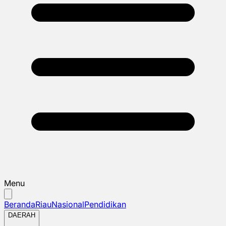
Menu
Beranda
Riau
Nasional
Pendidikan
DAERAH