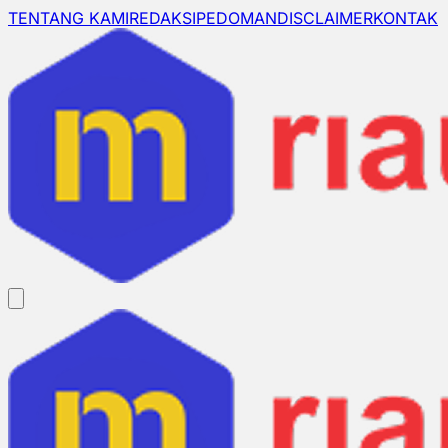
TENTANG KAMI
REDAKSI
PEDOMAN
DISCLAIMER
KONTAK