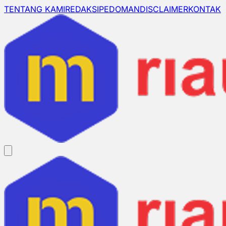
TENTANG KAMI
REDAKSI
PEDOMAN
DISCLAIMER
KONTAK