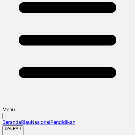
Menu
Beranda
Riau
Nasional
Pendidikan
DAERAH