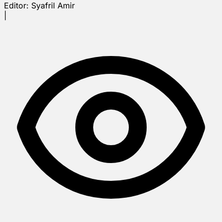
Editor:
Syafril Amir
|