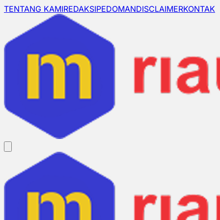
TENTANG KAMI
REDAKSI
PEDOMAN
DISCLAIMER
KONTAK