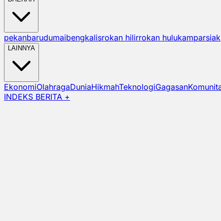
pekanbaru
dumai
bengkalis
rokan hilir
rokan hulu
kampar
siak
LAINNYA
Ekonomi
Olahraga
Dunia
Hikmah
Teknologi
Gagasan
Komunit
INDEKS BERITA +