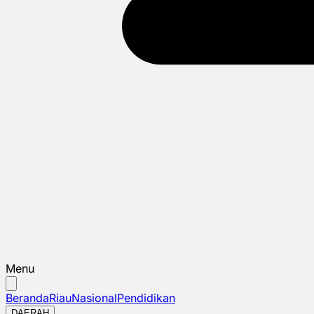
Menu
Beranda
Riau
Nasional
Pendidikan
DAERAH