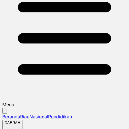
Menu
Beranda
Riau
Nasional
Pendidikan
DAERAH