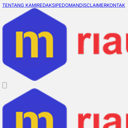
TENTANG KAMI
REDAKSI
PEDOMAN
DISCLAIMER
KONTAK