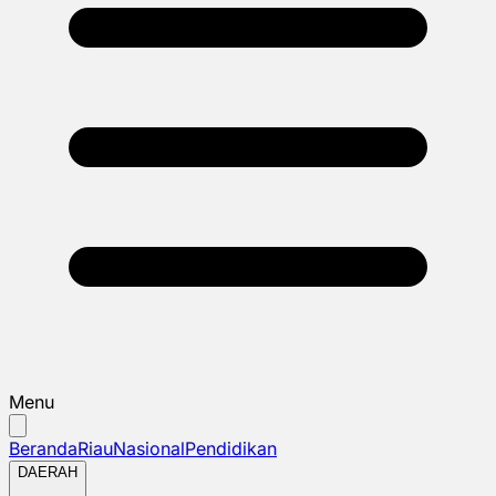
Menu
Beranda
Riau
Nasional
Pendidikan
DAERAH