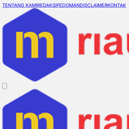
TENTANG KAMI
REDAKSI
PEDOMAN
DISCLAIMER
KONTAK