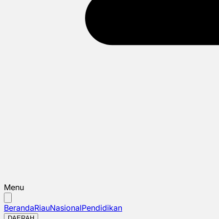
Menu
Beranda
Riau
Nasional
Pendidikan
DAERAH