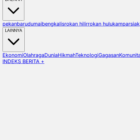
pekanbaru
dumai
bengkalis
rokan hilir
rokan hulu
kampar
siak
LAINNYA
Ekonomi
Olahraga
Dunia
Hikmah
Teknologi
Gagasan
Komunit
INDEKS BERITA +