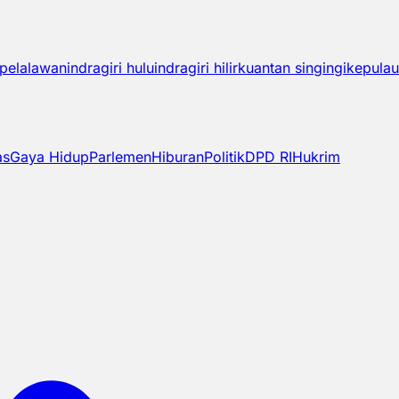
pelalawan
indragiri hulu
indragiri hilir
kuantan singingi
kepulau
as
Gaya Hidup
Parlemen
Hiburan
Politik
DPD RI
Hukrim