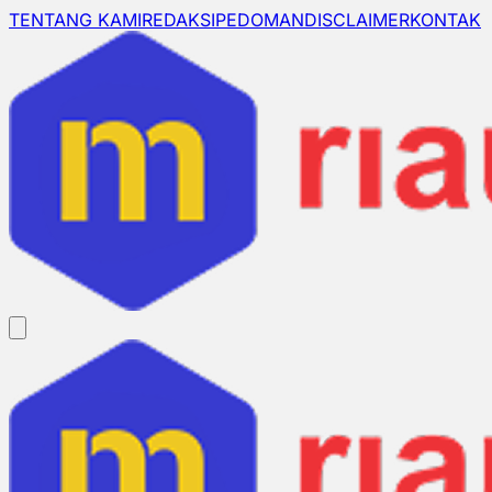
TENTANG KAMI
REDAKSI
PEDOMAN
DISCLAIMER
KONTAK