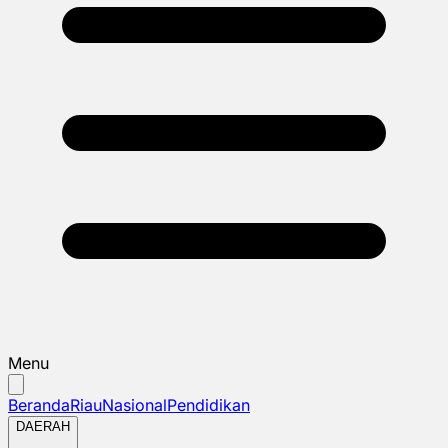
Menu
Beranda
Riau
Nasional
Pendidikan
DAERAH