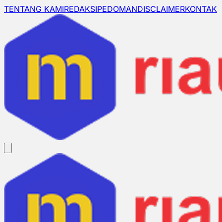
TENTANG KAMI
REDAKSI
PEDOMAN
DISCLAIMER
KONTAK