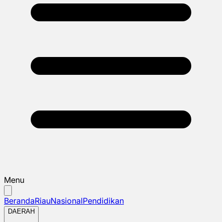
Menu
Beranda
Riau
Nasional
Pendidikan
DAERAH