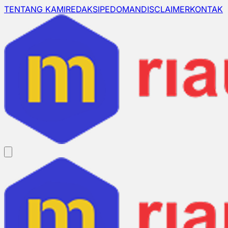
TENTANG KAMI
REDAKSI
PEDOMAN
DISCLAIMER
KONTAK