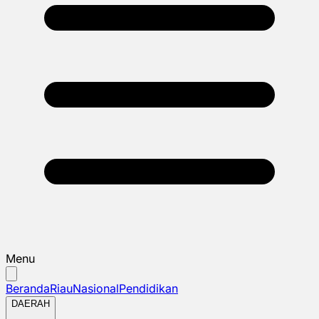
Menu
Beranda
Riau
Nasional
Pendidikan
DAERAH