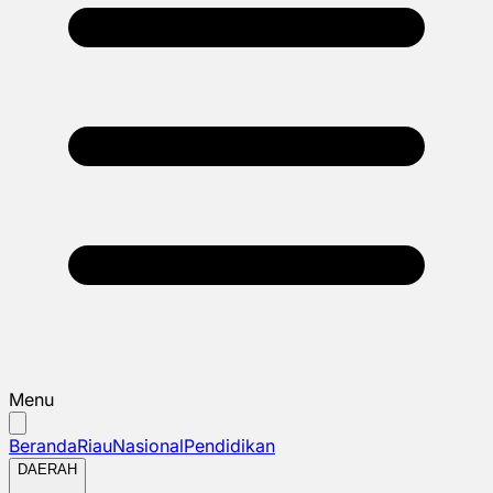
Menu
Beranda
Riau
Nasional
Pendidikan
DAERAH