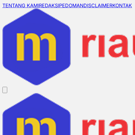
TENTANG KAMI
REDAKSI
PEDOMAN
DISCLAIMER
KONTAK