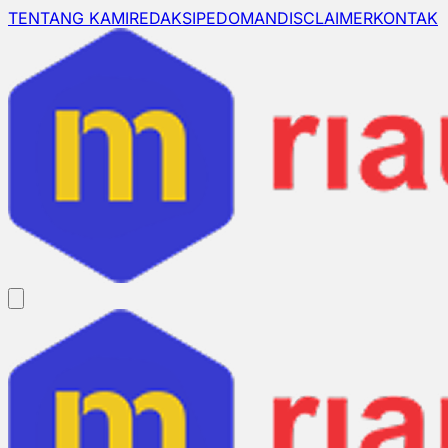
TENTANG KAMI
REDAKSI
PEDOMAN
DISCLAIMER
KONTAK