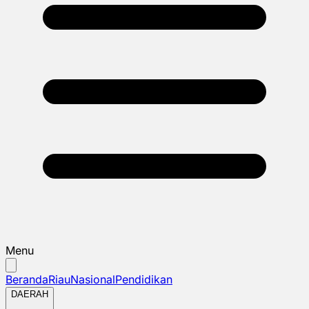
Menu
Beranda
Riau
Nasional
Pendidikan
DAERAH