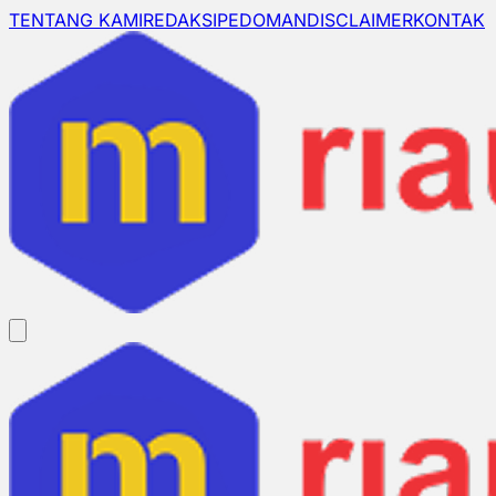
TENTANG KAMI
REDAKSI
PEDOMAN
DISCLAIMER
KONTAK