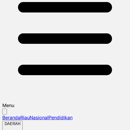
Menu
Beranda
Riau
Nasional
Pendidikan
DAERAH