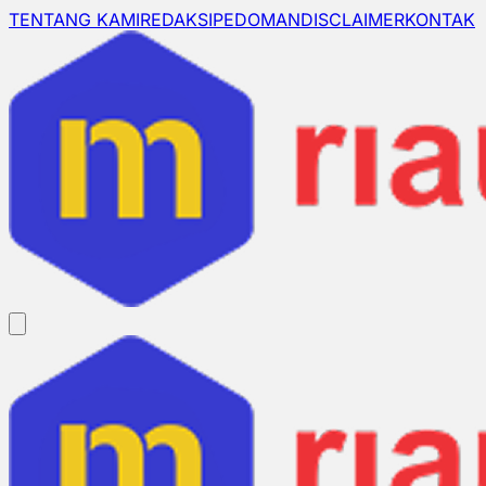
TENTANG KAMI
REDAKSI
PEDOMAN
DISCLAIMER
KONTAK