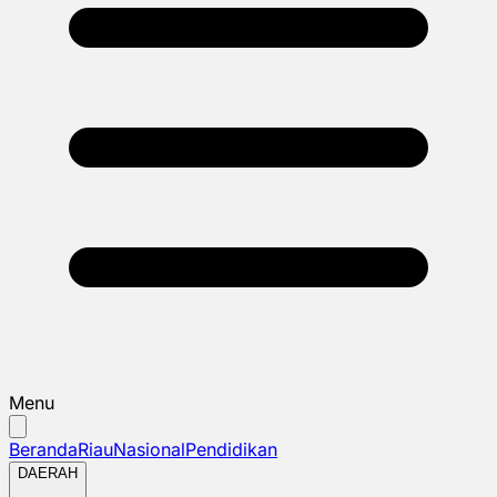
Menu
Beranda
Riau
Nasional
Pendidikan
DAERAH