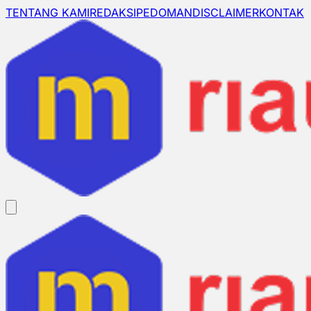
TENTANG KAMI
REDAKSI
PEDOMAN
DISCLAIMER
KONTAK