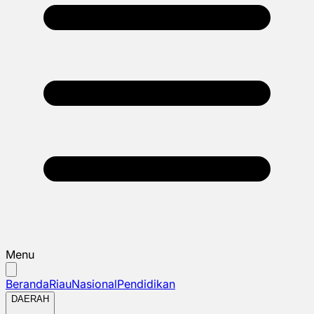
Menu
Beranda
Riau
Nasional
Pendidikan
DAERAH