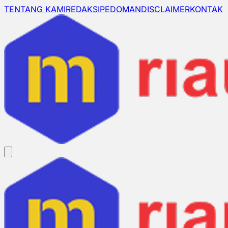
TENTANG KAMI
REDAKSI
PEDOMAN
DISCLAIMER
KONTAK