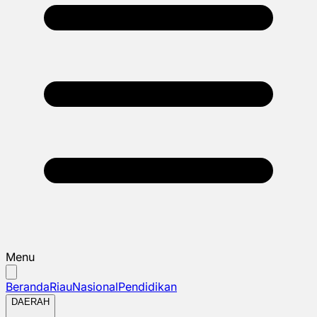
Menu
Beranda
Riau
Nasional
Pendidikan
DAERAH