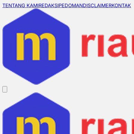
TENTANG KAMI
REDAKSI
PEDOMAN
DISCLAIMER
KONTAK