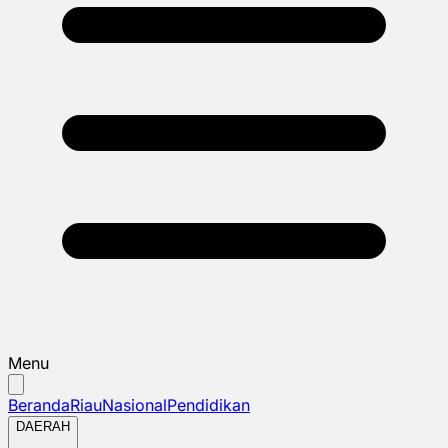
Menu
Beranda
Riau
Nasional
Pendidikan
DAERAH