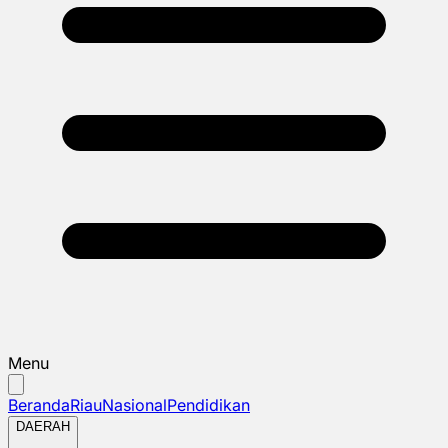
Menu
Beranda
Riau
Nasional
Pendidikan
DAERAH