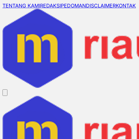
TENTANG KAMI
REDAKSI
PEDOMAN
DISCLAIMER
KONTAK