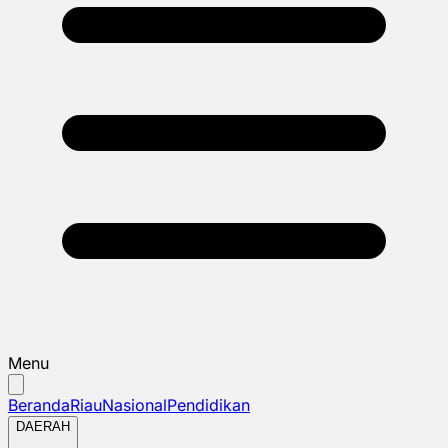
Menu
Beranda
Riau
Nasional
Pendidikan
DAERAH