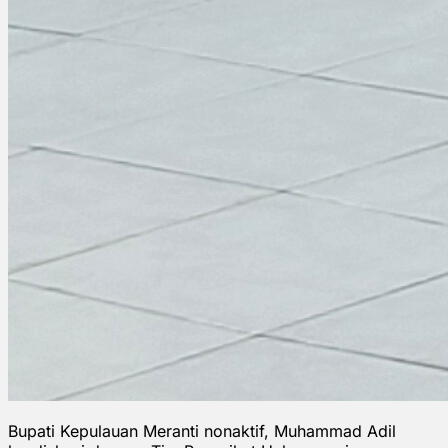
Bupati Kepulauan Meranti nonaktif, Muhammad Adil