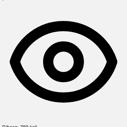
Dibaca:
789
kali