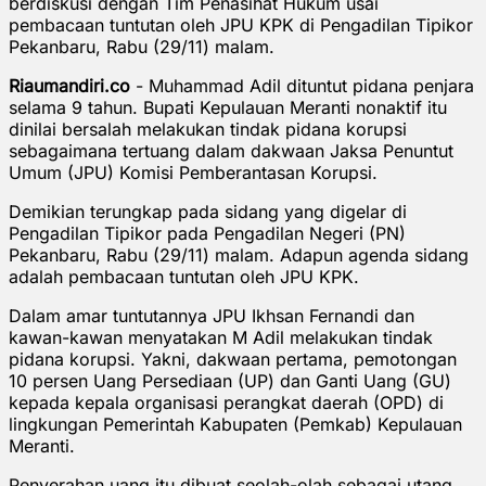
berdiskusi dengan Tim Penasihat Hukum usai
pembacaan tuntutan oleh JPU KPK di Pengadilan Tipikor
Pekanbaru, Rabu (29/11) malam.
Riaumandiri.co
- Muhammad Adil dituntut pidana penjara
selama 9 tahun. Bupati Kepulauan Meranti nonaktif itu
dinilai bersalah melakukan tindak pidana korupsi
sebagaimana tertuang dalam dakwaan Jaksa Penuntut
Umum (JPU) Komisi Pemberantasan Korupsi.
Demikian terungkap pada sidang yang digelar di
Pengadilan Tipikor pada Pengadilan Negeri (PN)
Pekanbaru, Rabu (29/11) malam. Adapun agenda sidang
adalah pembacaan tuntutan oleh JPU KPK.
Dalam amar tuntutannya JPU Ikhsan Fernandi dan
kawan-kawan menyatakan M Adil melakukan tindak
pidana korupsi. Yakni, dakwaan pertama, pemotongan
10 persen Uang Persediaan (UP) dan Ganti Uang (GU)
kepada kepala organisasi perangkat daerah (OPD) di
lingkungan Pemerintah Kabupaten (Pemkab) Kepulauan
Meranti.
Penyerahan uang itu dibuat seolah-olah sebagai utang.