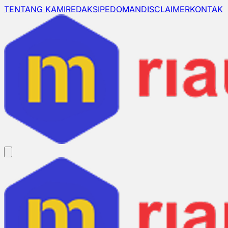
TENTANG KAMI
REDAKSI
PEDOMAN
DISCLAIMER
KONTAK