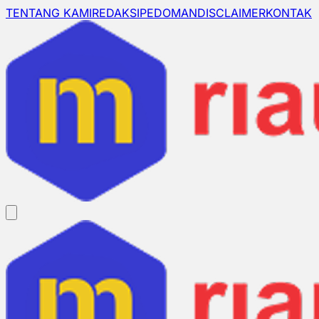
TENTANG KAMI
REDAKSI
PEDOMAN
DISCLAIMER
KONTAK