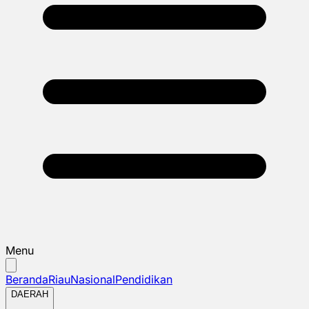
Menu
Beranda
Riau
Nasional
Pendidikan
DAERAH