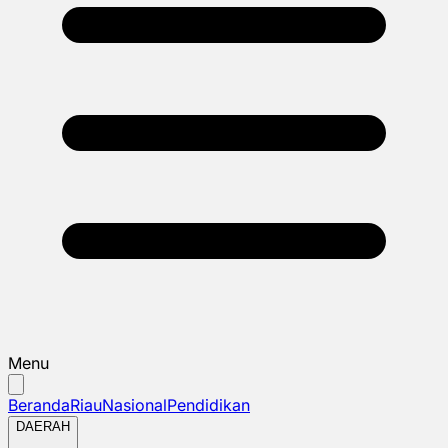
Menu
Beranda
Riau
Nasional
Pendidikan
DAERAH