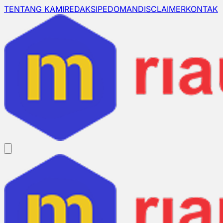
TENTANG KAMI
REDAKSI
PEDOMAN
DISCLAIMER
KONTAK