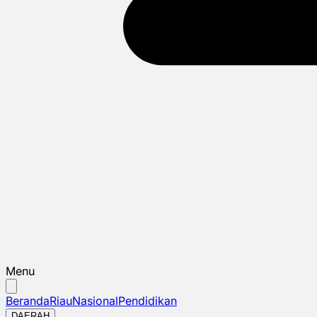
Menu
Beranda
Riau
Nasional
Pendidikan
DAERAH