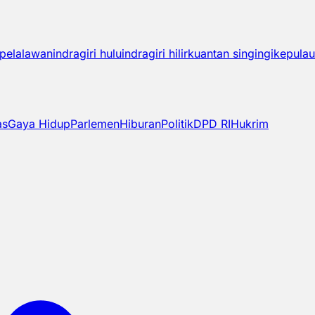
pelalawan
indragiri hulu
indragiri hilir
kuantan singingi
kepulau
as
Gaya Hidup
Parlemen
Hiburan
Politik
DPD RI
Hukrim