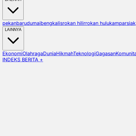
pekanbaru
dumai
bengkalis
rokan hilir
rokan hulu
kampar
siak
LAINNYA
Ekonomi
Olahraga
Dunia
Hikmah
Teknologi
Gagasan
Komunit
INDEKS BERITA +