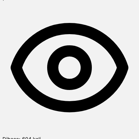
Dibaca:
604
kali