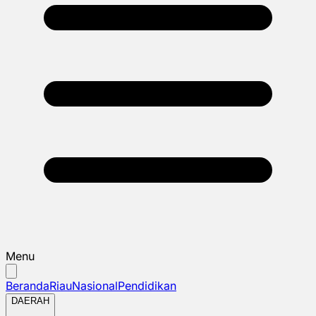
Menu
Beranda
Riau
Nasional
Pendidikan
DAERAH