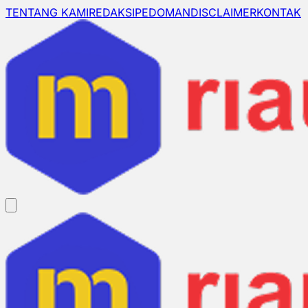
TENTANG KAMI
REDAKSI
PEDOMAN
DISCLAIMER
KONTAK