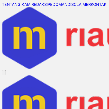
TENTANG KAMI
REDAKSI
PEDOMAN
DISCLAIMER
KONTAK