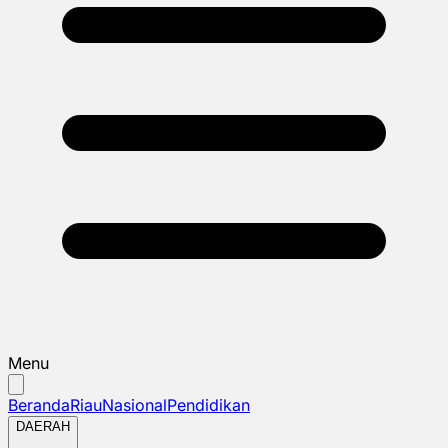
Menu
Beranda
Riau
Nasional
Pendidikan
DAERAH