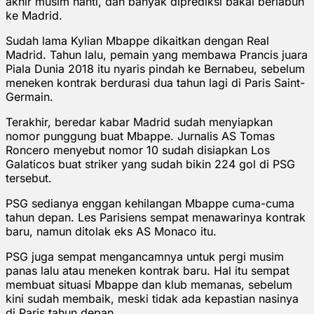
akhir musim nanti, dan banyak diprediksi bakal berlabuh
ke Madrid.
Sudah lama Kylian Mbappe dikaitkan dengan Real
Madrid. Tahun lalu, pemain yang membawa Prancis juara
Piala Dunia 2018 itu nyaris pindah ke Bernabeu, sebelum
meneken kontrak berdurasi dua tahun lagi di Paris Saint-
Germain.
Terakhir, beredar kabar Madrid sudah menyiapkan
nomor punggung buat Mbappe. Jurnalis AS Tomas
Roncero menyebut nomor 10 sudah disiapkan Los
Galaticos buat striker yang sudah bikin 224 gol di PSG
tersebut.
PSG sedianya enggan kehilangan Mbappe cuma-cuma
tahun depan. Les Parisiens sempat menawarinya kontrak
baru, namun ditolak eks AS Monaco itu.
PSG juga sempat mengancamnya untuk pergi musim
panas lalu atau meneken kontrak baru. Hal itu sempat
membuat situasi Mbappe dan klub memanas, sebelum
kini sudah membaik, meski tidak ada kepastian nasinya
di Paris tahun depan.