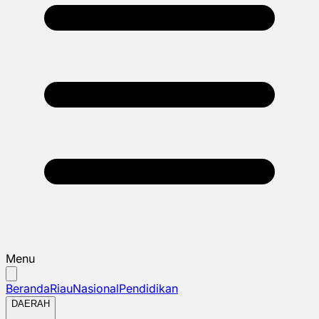
Menu
Beranda
Riau
Nasional
Pendidikan
DAERAH