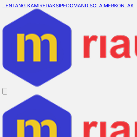
TENTANG KAMI
REDAKSI
PEDOMAN
DISCLAIMER
KONTAK