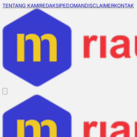
TENTANG KAMI
REDAKSI
PEDOMAN
DISCLAIMER
KONTAK