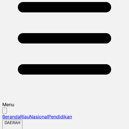
Menu
Beranda
Riau
Nasional
Pendidikan
DAERAH