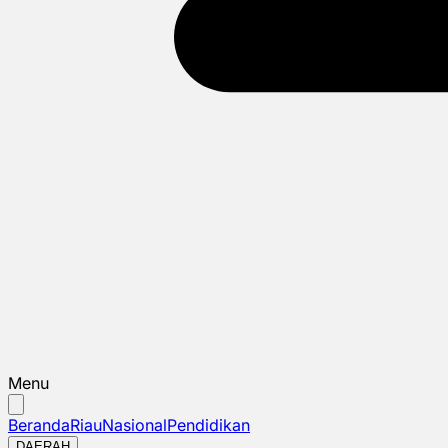
Menu
Beranda
Riau
Nasional
Pendidikan
DAERAH