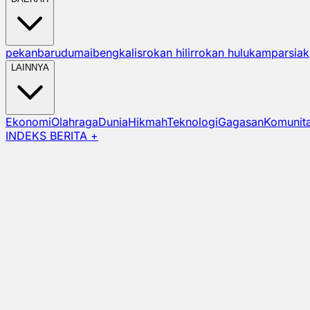
pekanbaru
dumai
bengkalis
rokan hilir
rokan hulu
kampar
siak
LAINNYA
Ekonomi
Olahraga
Dunia
Hikmah
Teknologi
Gagasan
Komunit
INDEKS BERITA +