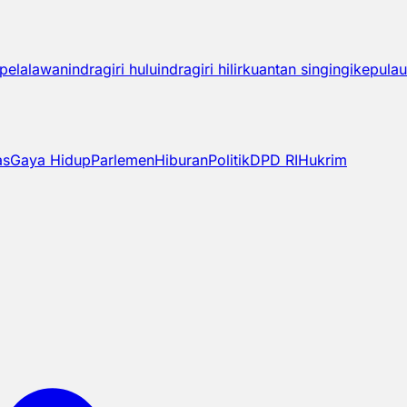
pelalawan
indragiri hulu
indragiri hilir
kuantan singingi
kepulau
as
Gaya Hidup
Parlemen
Hiburan
Politik
DPD RI
Hukrim