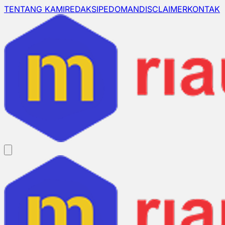
TENTANG KAMI
REDAKSI
PEDOMAN
DISCLAIMER
KONTAK