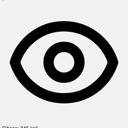
Dibaca:
845
kali