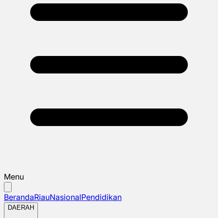
Menu
Beranda
Riau
Nasional
Pendidikan
DAERAH