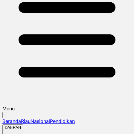
Menu
Beranda
Riau
Nasional
Pendidikan
DAERAH