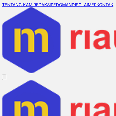
TENTANG KAMI
REDAKSI
PEDOMAN
DISCLAIMER
KONTAK