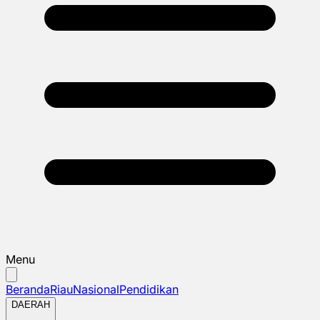
Menu
Beranda
Riau
Nasional
Pendidikan
DAERAH