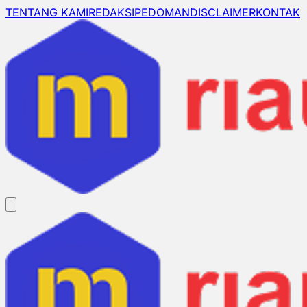
TENTANG KAMI
REDAKSI
PEDOMAN
DISCLAIMER
KONTAK