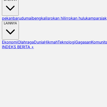
pekanbaru
dumai
bengkalis
rokan hilir
rokan hulu
kampar
siak
LAINNYA
Ekonomi
Olahraga
Dunia
Hikmah
Teknologi
Gagasan
Komunit
INDEKS BERITA +