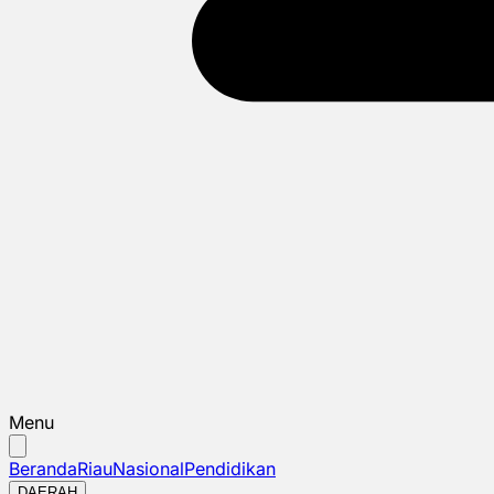
Menu
Beranda
Riau
Nasional
Pendidikan
DAERAH