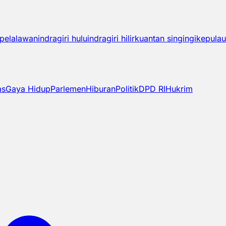
pelalawan
indragiri hulu
indragiri hilir
kuantan singingi
kepulau
as
Gaya Hidup
Parlemen
Hiburan
Politik
DPD RI
Hukrim