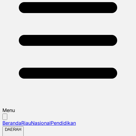
Menu
Beranda
Riau
Nasional
Pendidikan
DAERAH