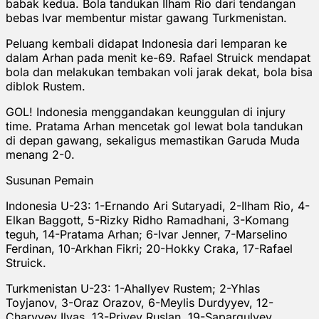
babak kedua. Bola tandukan Ilham Rio dari tendangan
bebas Ivar membentur mistar gawang Turkmenistan.
Peluang kembali didapat Indonesia dari lemparan ke
dalam Arhan pada menit ke-69. Rafael Struick mendapat
bola dan melakukan tembakan voli jarak dekat, bola bisa
diblok Rustem.
GOL! Indonesia menggandakan keunggulan di injury
time. Pratama Arhan mencetak gol lewat bola tandukan
di depan gawang, sekaligus memastikan Garuda Muda
menang 2-0.
Susunan Pemain
Indonesia U-23: 1-Ernando Ari Sutaryadi, 2-Ilham Rio, 4-
Elkan Baggott, 5-Rizky Ridho Ramadhani, 3-Komang
teguh, 14-Pratama Arhan; 6-Ivar Jenner, 7-Marselino
Ferdinan, 10-Arkhan Fikri; 20-Hokky Craka, 17-Rafael
Struick.
Turkmenistan U-23: 1-Ahallyev Rustem; 2-Yhlas
Toyjanov, 3-Oraz Orazov, 6-Meylis Durdyyev, 12-
Charyyev Ilyas, 13-Priyev Ruslan, 19-Sapargulyev