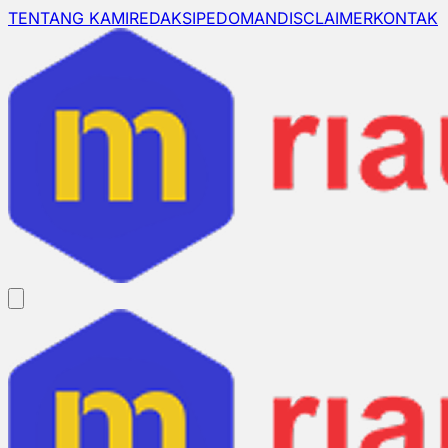
TENTANG KAMI
REDAKSI
PEDOMAN
DISCLAIMER
KONTAK