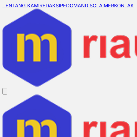
TENTANG KAMI
REDAKSI
PEDOMAN
DISCLAIMER
KONTAK