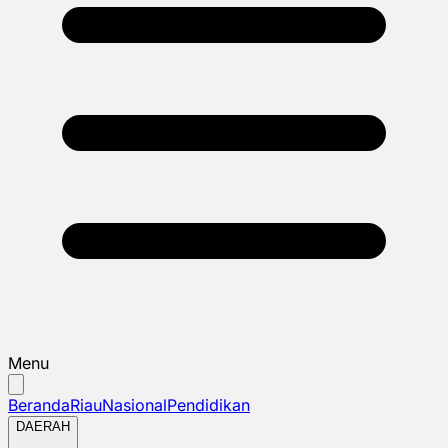
Menu
Beranda
Riau
Nasional
Pendidikan
DAERAH