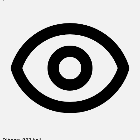
Dibaca:
887
kali