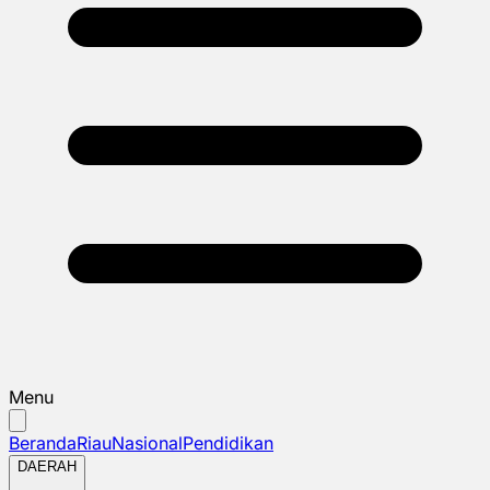
Menu
Beranda
Riau
Nasional
Pendidikan
DAERAH