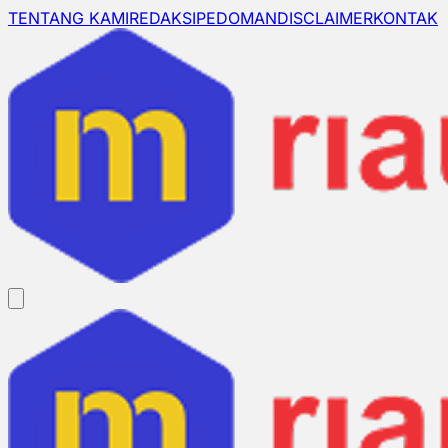
TENTANG KAMI
REDAKSI
PEDOMAN
DISCLAIMER
KONTAK