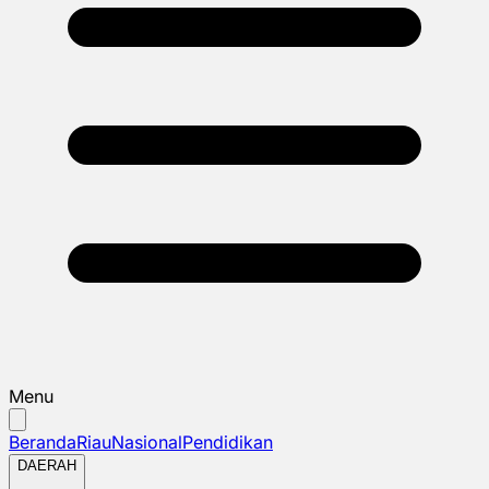
Menu
Beranda
Riau
Nasional
Pendidikan
DAERAH