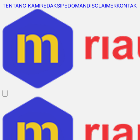
TENTANG KAMI
REDAKSI
PEDOMAN
DISCLAIMER
KONTAK