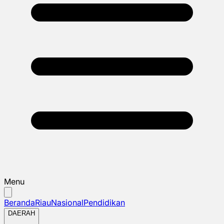
Menu
Beranda
Riau
Nasional
Pendidikan
DAERAH