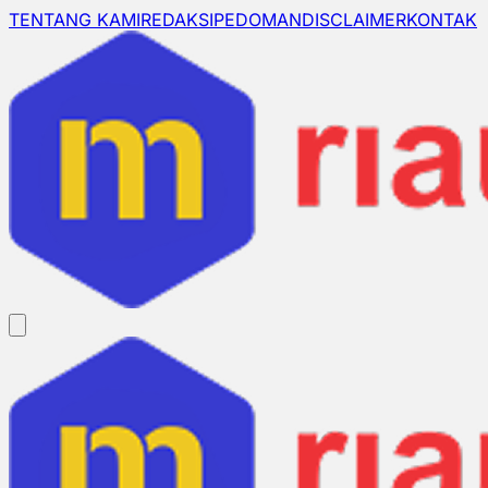
TENTANG KAMI
REDAKSI
PEDOMAN
DISCLAIMER
KONTAK