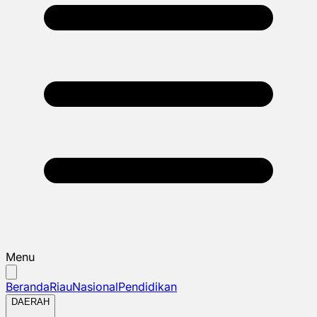
Menu
Beranda
Riau
Nasional
Pendidikan
DAERAH