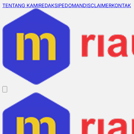
TENTANG KAMI
REDAKSI
PEDOMAN
DISCLAIMER
KONTAK